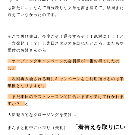
も新たに…」なんて自分浸りな文章を書き捨てて、結局また
通えていなかったのです。
そこで再び先日、今度こそ！退会するぞ！！絶対に！！！と
一念発起（！？）し先日スタジオを訪ねたところ、またもや
受付のお姉さんから
「オープニングキャンペーンの会員様が一番お得でしたの
に」
「次回再入会される時にキャンペーンをご利用頂けるのは半
年後となりますが」
「まだ本日のラストレッスン間に合いますが受けて行かれま
すか？」
と、
大変魅力的なクロージングを受け…
「着替えを取りにい
まんまと術中にハマり（失礼）、