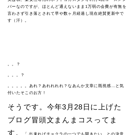
バーなのですが、ほとんど通えないまま1万弱の会費が有無を
言わさず引き落とされて早や数ヶ月経過し現在絶賛更新中で
す（汗）。
。。？
。。。？
。。。。。あれ？あれれれれ？なあんか文章に既視感…と気
付いたそこのお方！
そうです。今年3月28日に上げた
ブログ冒頭文まんまコスってま
す。
「 出来ればチャクラの一つでも開きたい、との決意