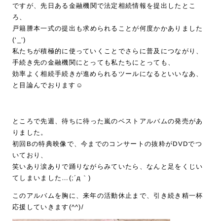
ですが、先日ある金融機関で法定相続情報を提出したとこ
ろ、
戸籍謄本一式の提出も求められることが何度かかありました
(‘_’)
私たちが積極的に使っていくことでさらに普及につながり、
手続き先の金融機関にとっても私たちにとっても、
効率よく相続手続きが進められるツールになるといいなあ、
と目論んでおります☺
ところで先週、待ちに待った嵐のベストアルバムの発売があ
りました。
初回Bの特典映像で、今までのコンサートの抜粋がDVDでつ
いており、
笑いあり涙ありで踊りながらみていたら、なんと足をくじい
てしまいました…(;´д｀)
このアルバムを胸に、来年の活動休止まで、引き続き精一杯
応援していきます(^^)/